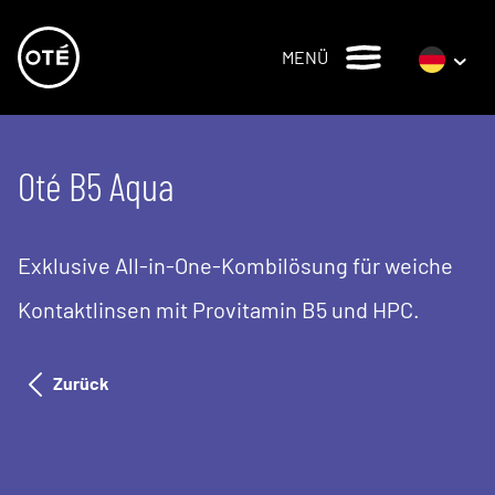
MENÜ
Oté B5 Aqua
Exklusive All-in-One-Kombilösung für weiche
Kontaktlinsen mit Provitamin B5 und HPC.
Zurück