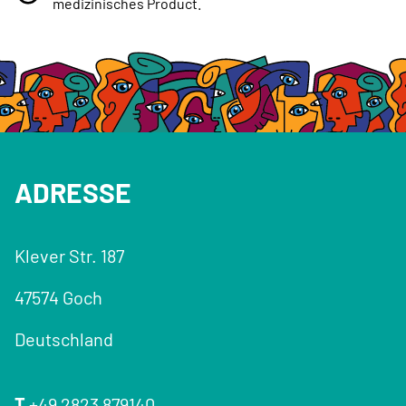
medizinisches Product.
ADRESSE
Klever Str. 187
47574 Goch
Deutschland
T
+49 2823 879140