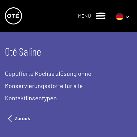
MENÜ
Oté Saline
Gepufferte Kochsalzlösung ohne
Konservierungsstoffe für alle
Kontaktlinsentypen.
Zurück