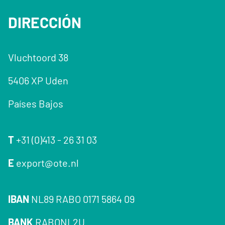
DIRECCIÓN
Vluchtoord 38
5406 XP Uden
Países Bajos
T
+31 (0)413 - 26 31 03
E
export@ote.nl
IBAN
NL89 RABO 0171 5864 09
BANK
RABONL2U