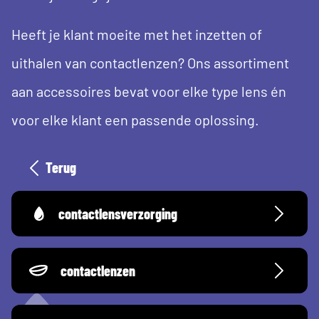
Heeft je klant moeite met het inzetten of
uithalen van contactlenzen? Ons assortiment
aan accessoires bevat voor elke type lens én
voor elke klant een passende oplossing.
Terug
contactlensverzorging
contactlenzen