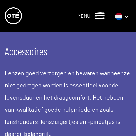
MENU
Accessoires
Lenzen goed verzorgen en bewaren wanneer ze
niet gedragen worden is essentieel voor de
levensduur en het draagcomfort. Het hebben
van kwalitatief goede hulpmiddelen zoals
lenshouders, lenszuigertjes en –pincetjes is
daarbij belangrijk.