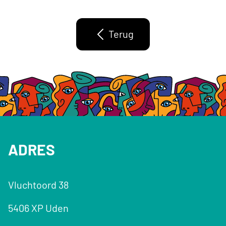
Terug
ADRES
Vluchtoord 38
5406 XP Uden